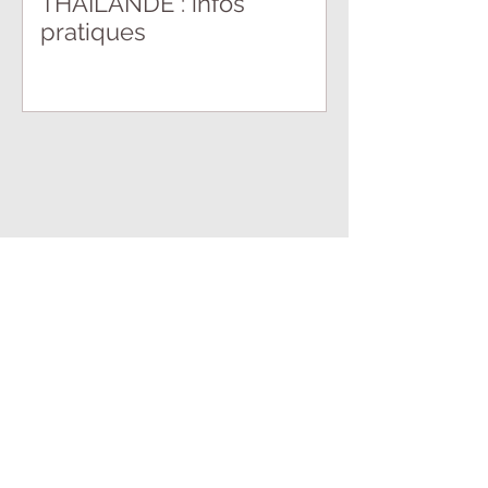
THAÏLANDE : infos
pratiques
noracontetout@storeach.be
BE0802.413.692