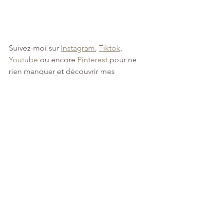
Suivez-moi sur 
Instagram
, 
Tiktok
, 
Youtube
 ou encore 
Pinterest
 pour ne 
rien manquer et découvrir mes 
prochains do it yourself 🫶🏼
Voir tout
Posts récents