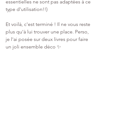
essentielles ne sont pas adaptées à ce 
type d'utilisation!!)
Et voilà, c'est terminé ! Il ne vous reste 
plus qu'à lui trouver une place. Perso, 
je l'ai posée sur deux livres pour faire 
un joli ensemble déco ✨
N'hésitez pas à me suivre sur 
Instagram
, 
Tiktok
, 
Pinterest
 et 
YouTube
pour découvrir d'autres DIY ! 